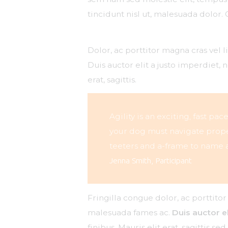
tincidunt nisl ut, malesuada dolor. C
Dolor, ac porttitor magna cras vel 
Duis auctor elit a justo imperdiet, 
erat, sagittis.
Agility is an exciting, fast pa
your dog must navigate proper
teeters and a-frame to name a
Jenna Smith, Participant
Fringilla congue dolor, ac porttito
malesuada fames ac.
Duis auctor el
finibus. Mauris elit erat, sagittis 