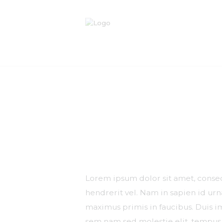
Lorem ipsum dolor sit amet, consect
hendrerit vel. Nam in sapien id ur
maximus primis in faucibus. Duis imp
sem nam sed molestie elit, tempus 