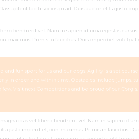
lass aptent taciti sociosqu ad. Duis auctor elit a justo imp
libero hendrerit vel. Nam in sapien id urna egestas cursu
non. maximus. Primis in faucibus. Duis imperdiet volutpat d
ced and fun sport for us and our dogs. Agility is a set course
ly in order and within time. Obstacles include jumps, tu
 few. Visit next Competitions and be proud of our Corgis.
r magna cras vel libero hendrerit vel. Nam in sapien id ur
it
a justo imperdiet, non. maximus. Primis in faucibus. Du
sed cursus ut vulputate ut sem nam sed molestie elit tempus