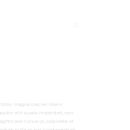
ttitor magna cras vel libero
 auctor elit a justo imperdiet, non.
gittis sed cursus ut, vulputate ut
ibendum nulla ac nisl condimentum,