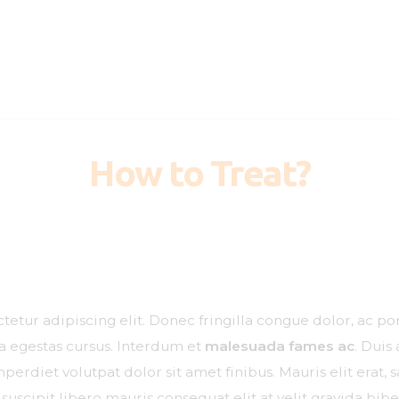
How to Treat?
etur adipiscing elit. Donec fringilla congue dolor, ac por
na egestas cursus. Interdum et
malesuada fames ac
. Duis
erdiet volutpat dolor sit amet finibus. Mauris elit erat, sa
suscipit libero mauris consequat elit at velit gravida b