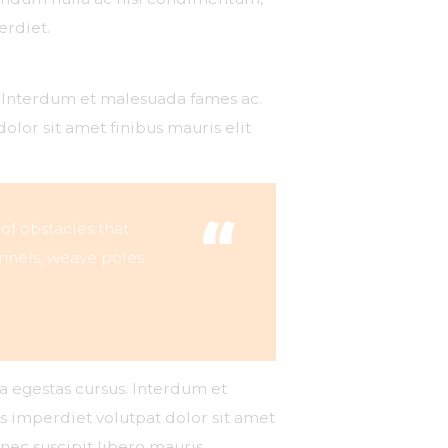
erdiet.
s. Interdum et malesuada fames ac.
olor sit amet finibus mauris elit
 of obstacles that
nnels, weave poles
na egestas cursus. Interdum et
is imperdiet volutpat dolor sit amet
 nec suscipit libero mauris