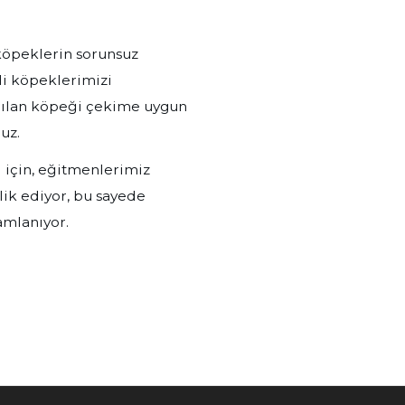
köpeklerin sorunsuz
li köpeklerimizi
apılan köpeği çekime uygun
uz.
i için, eğitmenlerimiz
ik ediyor, bu sayede
amlanıyor.