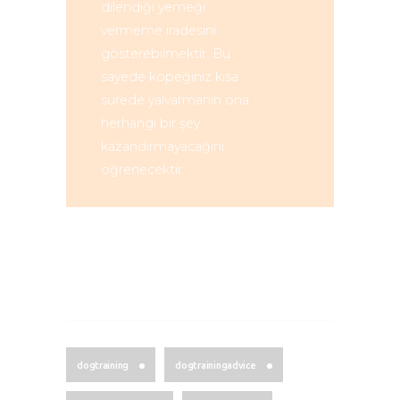
dilendiği yemeği
vermeme iradesini
gösterebilmektir. Bu
sayede köpeğiniz kısa
sürede yalvarmanın ona
herhangi bir şey
kazandırmayacağını
öğrenecektir.
dogtraining
dogtrainingadvice