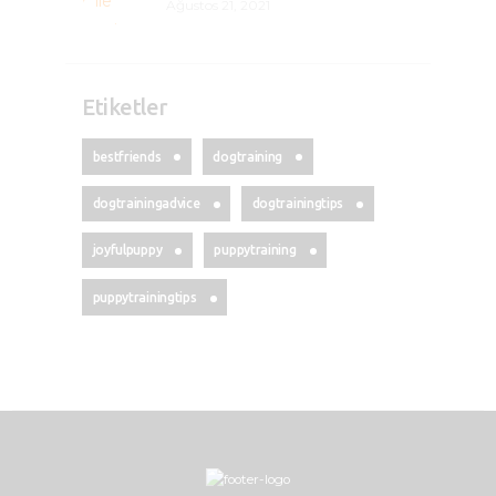
Ağustos 21, 2021
Etiketler
bestfriends
dogtraining
dogtrainingadvice
dogtrainingtips
joyfulpuppy
puppytraining
puppytrainingtips