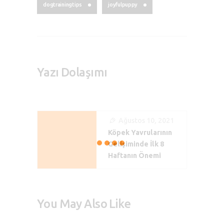
dogtrainingtips
joyfulpuppy
Yazı Dolaşımı
Ağustos 10, 2021
Köpek Yavrularının
Gelişiminde İlk 8
Haftanın Önemi
You May Also Like