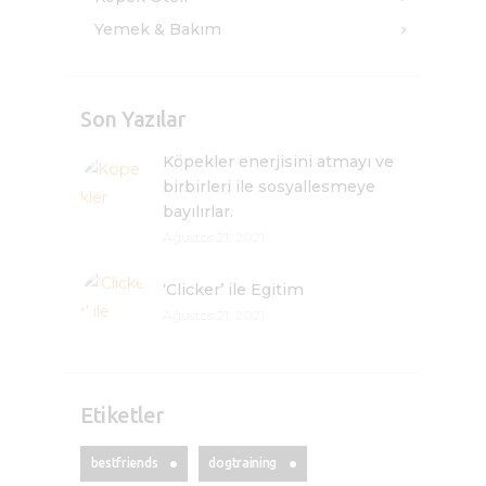
Yemek & Bakım
Son Yazılar
Köpekler enerjisini atmayı ve
birbirleri ile sosyallesmeye
bayılırlar.
Ağustos 21, 2021
‘Clicker’ ile Egitim
Ağustos 21, 2021
Etiketler
bestfriends
dogtraining